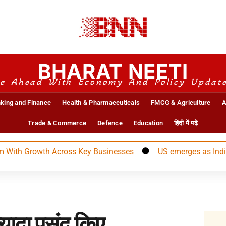
BHARAT NEETI
e Ahead With Economy And Policy Updat
king and Finance
Health & Pharmaceuticals
FMCG & Agriculture
A
Trade & Commerce
Defence
Education
हिंदी में पढ़ें
 Growth Across Key Businesses
US emerges as India’s la
्यादा पसंद किए