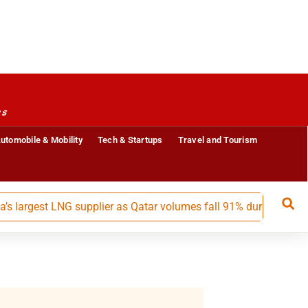
es
utomobile & Mobility
Tech & Startups
Travel and Tourism
rgest LNG supplier as Qatar volumes fall 91% during May-July