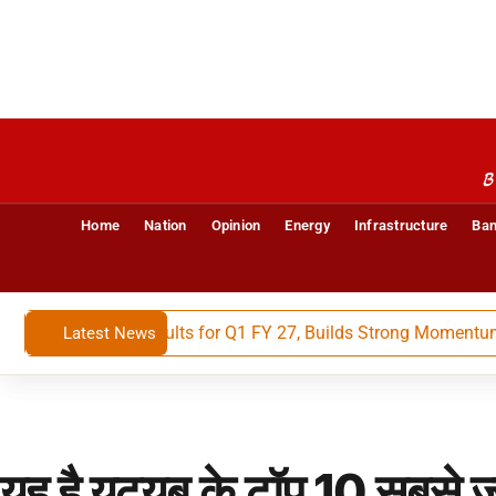
B
Home
Nation
Opinion
Energy
Infrastructure
Ban
Financial Results for Q1 FY 27, Builds Strong Momentum With
Latest News
यह है यूट्यूब के टॉप 10 सबसे ज