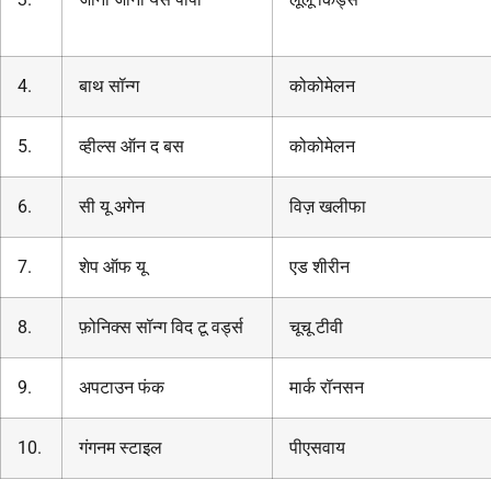
4.
बाथ सॉन्ग
कोकोमेलन
5.
व्हील्स ऑन द बस
कोकोमेलन
6.
सी यू अगेन
विज़ खलीफा
7.
शेप ऑफ यू
एड शीरीन
8.
फ़ोनिक्स सॉन्ग विद टू वर्ड्स
चूचू टीवी
9.
अपटाउन फंक
मार्क रॉनसन
10.
गंगनम स्टाइल
पीएसवाय