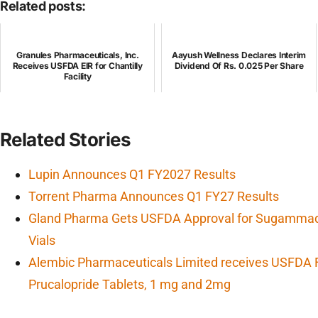
Related posts:
Granules Pharmaceuticals, Inc.
Aayush Wellness Declares Interim
Receives USFDA EIR for Chantilly
Dividend Of Rs. 0.025 Per Share
Facility
Related Stories
Lupin Announces Q1 FY2027 Results
Torrent Pharma Announces Q1 FY27 Results
Gland Pharma Gets USFDA Approval for Sugammade
Vials
Alembic Pharmaceuticals Limited receives USFDA F
Prucalopride Tablets, 1 mg and 2mg